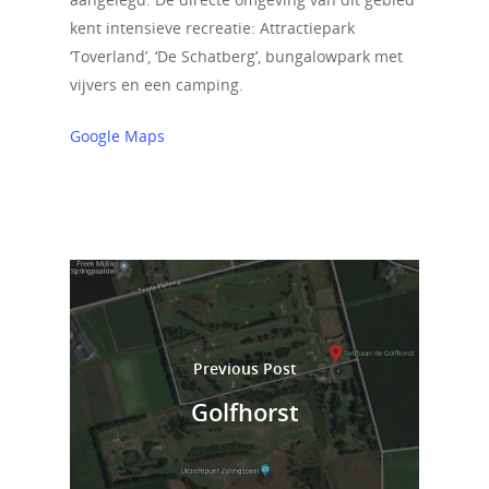
kent intensieve recreatie: Attractiepark
Informatie
‘Toverland’, ‘De Schatberg’, bungalowpark met
vijvers en een camping.
Projecten
Werkgebieden
Google Maps
Sponsoren
Links
Stukjes
Contact
Previous Post
Golfhorst