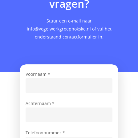
vragen?
Stuur een e-mail naar
info@vogelwerkgroephokske.nl
of vul het
onderstaand contactformulier in.
Home
Voornaam *
Informatie
Projecten
Achternaam *
Werkgebieden
Sponsoren
Telefoonnummer *
Links